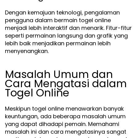
Dengan kemajuan teknologi, pengalaman
pengguna dalam bermain togel online
menjadi lebih interaktif dan menarik. Fitur-fitur
seperti permainan langsung dan grafik yang
lebih baik menjadikan permainan lebih
menyenangkan.
Masalah Umum dan
Cara Mengatasi dalam
Togel Online
Meskipun togel online menawarkan banyak
keuntungan, ada beberapa masalah umum
yang dapat dihadapi pemain. Memahami
masalah ini dan cara mengatasinya sangat