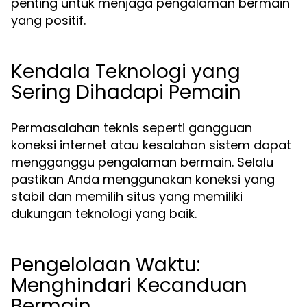
penting untuk menjaga pengalaman bermain
yang positif.
Kendala Teknologi yang
Sering Dihadapi Pemain
Permasalahan teknis seperti gangguan
koneksi internet atau kesalahan sistem dapat
mengganggu pengalaman bermain. Selalu
pastikan Anda menggunakan koneksi yang
stabil dan memilih situs yang memiliki
dukungan teknologi yang baik.
Pengelolaan Waktu:
Menghindari Kecanduan
Bermain