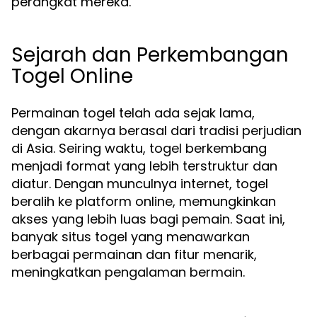
perangkat mereka.
Sejarah dan Perkembangan
Togel Online
Permainan togel telah ada sejak lama,
dengan akarnya berasal dari tradisi perjudian
di Asia. Seiring waktu, togel berkembang
menjadi format yang lebih terstruktur dan
diatur. Dengan munculnya internet, togel
beralih ke platform online, memungkinkan
akses yang lebih luas bagi pemain. Saat ini,
banyak situs togel yang menawarkan
berbagai permainan dan fitur menarik,
meningkatkan pengalaman bermain.