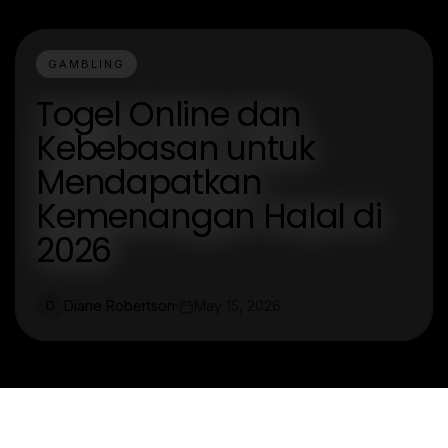
GAMBLING
Togel Online dan
Kebebasan untuk
Mendapatkan
Kemenangan Halal di
2026
Diane Robertson
May 15, 2026
D