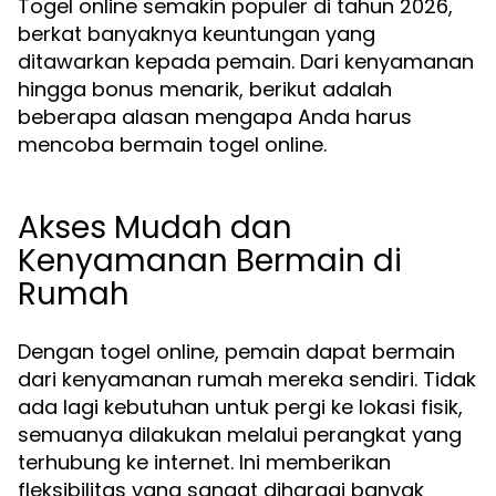
Togel online semakin populer di tahun 2026,
berkat banyaknya keuntungan yang
ditawarkan kepada pemain. Dari kenyamanan
hingga bonus menarik, berikut adalah
beberapa alasan mengapa Anda harus
mencoba bermain togel online.
Akses Mudah dan
Kenyamanan Bermain di
Rumah
Dengan togel online, pemain dapat bermain
dari kenyamanan rumah mereka sendiri. Tidak
ada lagi kebutuhan untuk pergi ke lokasi fisik,
semuanya dilakukan melalui perangkat yang
terhubung ke internet. Ini memberikan
fleksibilitas yang sangat dihargai banyak