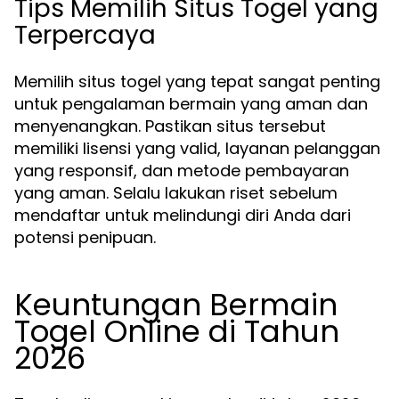
Tips Memilih Situs Togel yang
Terpercaya
Memilih situs togel yang tepat sangat penting
untuk pengalaman bermain yang aman dan
menyenangkan. Pastikan situs tersebut
memiliki lisensi yang valid, layanan pelanggan
yang responsif, dan metode pembayaran
yang aman. Selalu lakukan riset sebelum
mendaftar untuk melindungi diri Anda dari
potensi penipuan.
Keuntungan Bermain
Togel Online di Tahun
2026