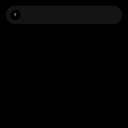
Foodzen
F