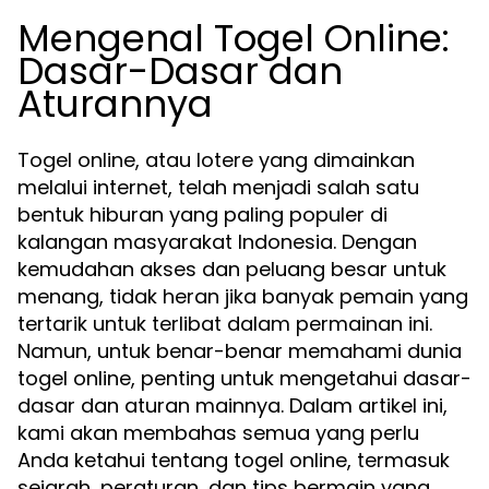
Mengenal Togel Online:
Dasar-Dasar dan
Aturannya
Togel online, atau lotere yang dimainkan
melalui internet, telah menjadi salah satu
bentuk hiburan yang paling populer di
kalangan masyarakat Indonesia. Dengan
kemudahan akses dan peluang besar untuk
menang, tidak heran jika banyak pemain yang
tertarik untuk terlibat dalam permainan ini.
Namun, untuk benar-benar memahami dunia
togel online, penting untuk mengetahui dasar-
dasar dan aturan mainnya. Dalam artikel ini,
kami akan membahas semua yang perlu
Anda ketahui tentang togel online, termasuk
sejarah, peraturan, dan tips bermain yang