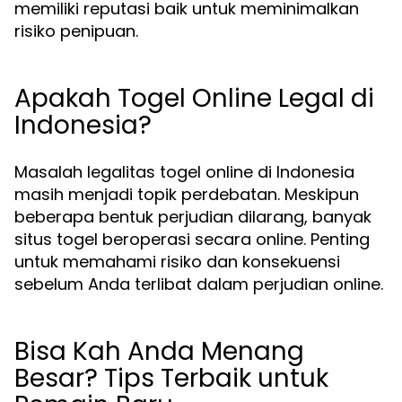
memiliki reputasi baik untuk meminimalkan
risiko penipuan.
Apakah Togel Online Legal di
Indonesia?
Masalah legalitas togel online di Indonesia
masih menjadi topik perdebatan. Meskipun
beberapa bentuk perjudian dilarang, banyak
situs togel beroperasi secara online. Penting
untuk memahami risiko dan konsekuensi
sebelum Anda terlibat dalam perjudian online.
Bisa Kah Anda Menang
Besar? Tips Terbaik untuk